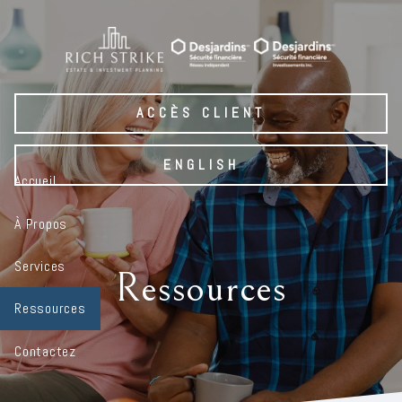
Skip to main content
ACCÈS CLIENT
ENGLISH
Accueil
À Propos
Services
Ressources
Ressources
Contactez