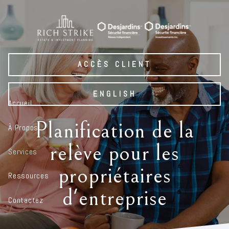
Skip to main content
ACCÈS CLIENT
ENGLISH
Accueil
Planification de la
À Propos
relève pour les
Services
propriétaires
Ressources
d'entreprise
Contactez